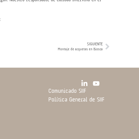
gón. Nuestro responsable de calidad intervino en el
:
SIGUIENTE
Montaje de arquetas en Biosca
Comunicado SIIF
Política General de SIIF