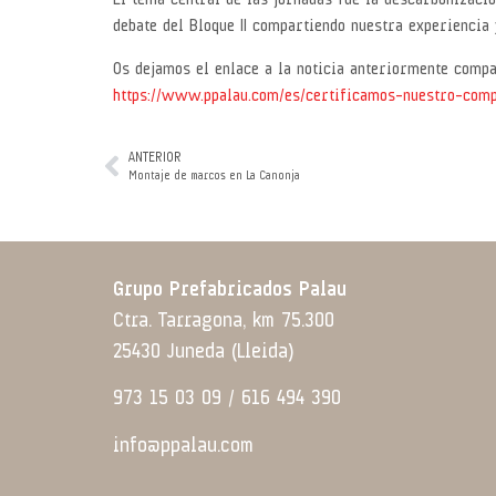
El tema central de las jornadas fue la descarbonizació
debate del Bloque II compartiendo nuestra experiencia 
Os dejamos el enlace a la noticia anteriormente compa
https://www.ppalau.com/es/certificamos-nuestro-com
ANTERIOR
Montaje de marcos en La Canonja
Grupo Prefabricados Palau
Ctra. Tarragona, km 75.300
25430 Juneda (Lleida)
973 15 03 09 / 616 494 390
info@ppalau.com